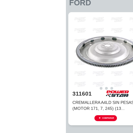
CREMALLERA Y PLATOS FL
FORD
311601
CREMALLERA A4LD SIN