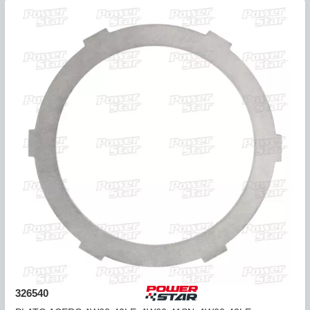
326537
PLATO ACERO AW60-40LE, AW60-41SN, AW60-42LE COA
...
COMPARAR