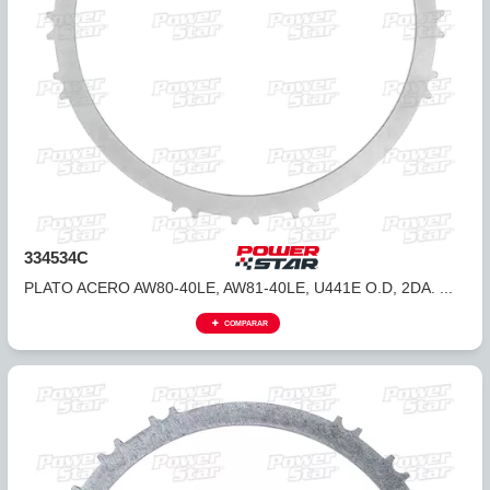
334532A
PLATO ACERO AW80-40LE, AW81-40LE, U441E AVANCE 99-
COMPARAR