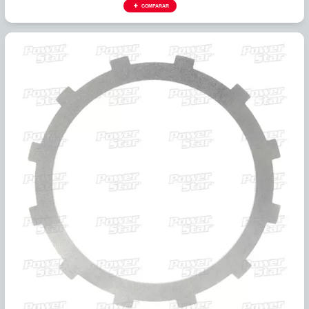
334541B
PLATO ACERO AW80-40LE, AW81-40LE, U441E 2DA (12D/U
COMPARAR
CHRYSLER