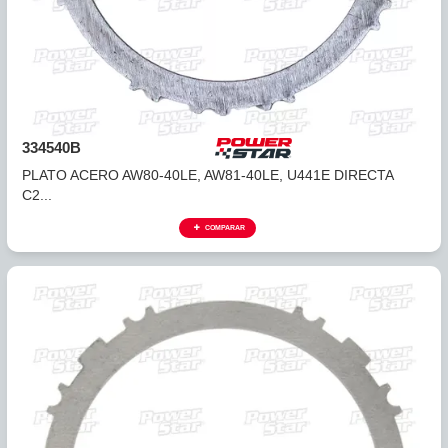
334540
PLATO ACERO AW80-40LE, AW81-40LE, U441E REVERSA
99...
COMPARAR