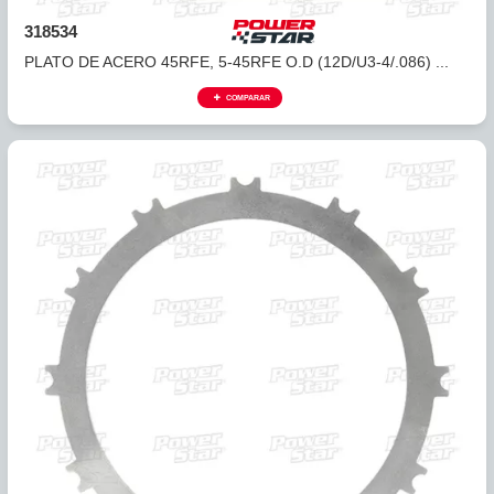
318531
PLATO DE ACERO 45RFE, 5-45RFE BAJA/REVERSA (45
DTE...