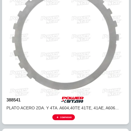
388531
PLATO DE ACERO A604, 42RLE BAJA REVERSA(14D/U5/.06
COMPARAR