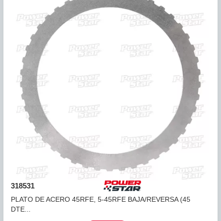
334540B
PLATO ACERO AW80-40LE, AW81-40LE, U441E DIRECTA
C2...
COMPARAR