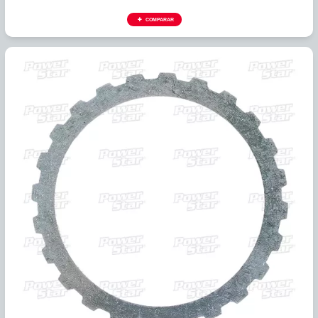
334534E
PLATO ACERO AW80-40LE, AW81-40LE, U441E B1 O.D, 2D.
COMPARAR