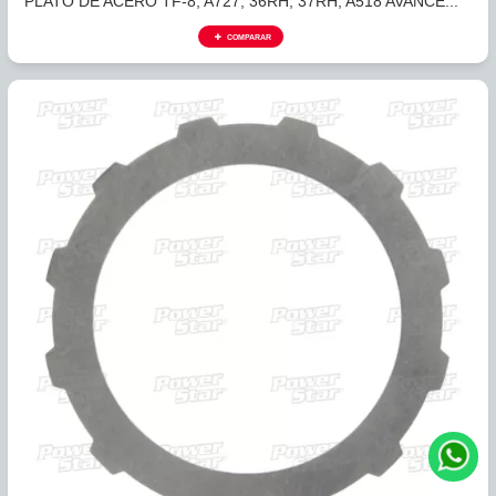
388540
PLATO DE ACERO A604, A606, 42LE, 42RLE REVERSA, O..
COMPARAR