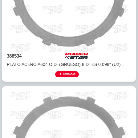
385532
PLATO DE ACERO A404, A413, A470 AVANCE TRASERO) FI
COMPARAR