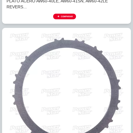
326540
PLATO ACERO AW60-40LE, AW60-41SN, AW60-42LE
REVERS...
COMPARAR