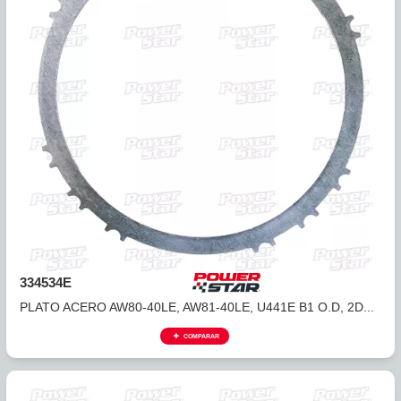
334534C
PLATO ACERO AW80-40LE, AW81-40LE, U441E O.D, 2DA. .
COMPARAR