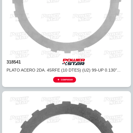
318534
PLATO DE ACERO 45RFE, 5-45RFE O.D (12D/U3-4/.086) ..
COMPARAR