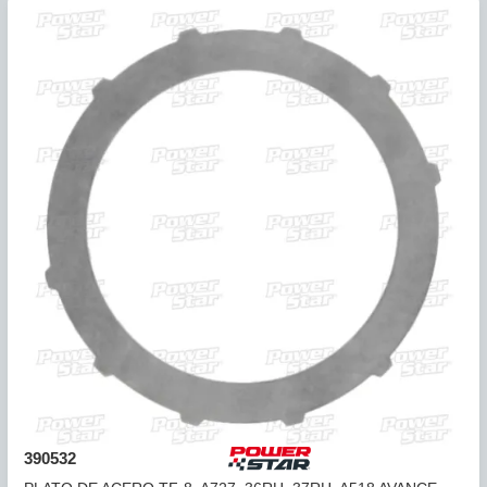
388534
PLATO ACERO A604 O.D. (GRUESO) 8 DTES 0.098" (U2) ..
COMPARAR