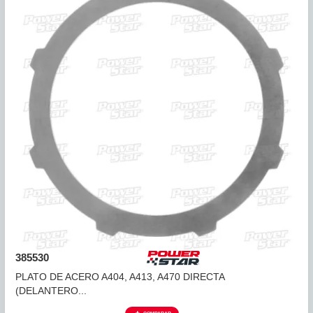
318541
PLATO ACERO 2DA. 45RFE (10 DTES) (U2) 99-UP 0.130"..
COMPARAR