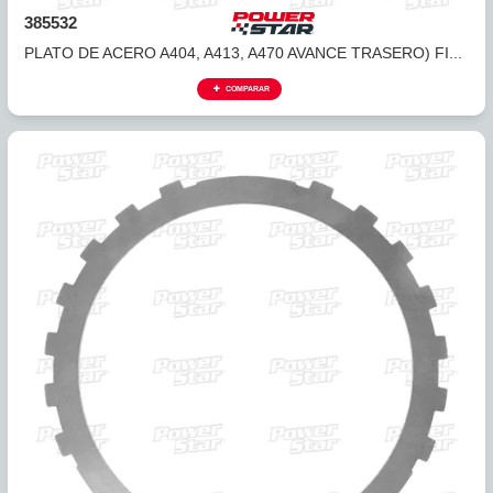
318543
PLATO ACERO 45RFE, 5-45RFE 4TA (20D/U3/.098) 99-06..
COMPARAR