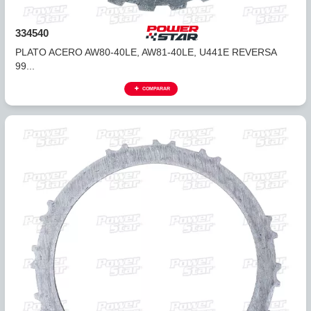
334536A
PLATO ACERO AW80-40LE, AW81-40LE, U441E1RA,
REVERS...
COMPARAR