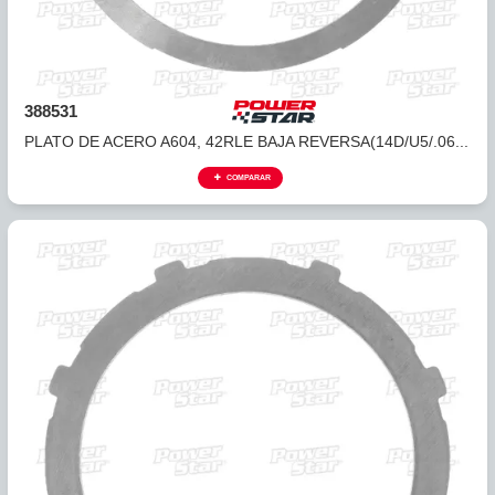
385530
PLATO DE ACERO A404, A413, A470 DIRECTA
(DELANTERO...
COMPARAR