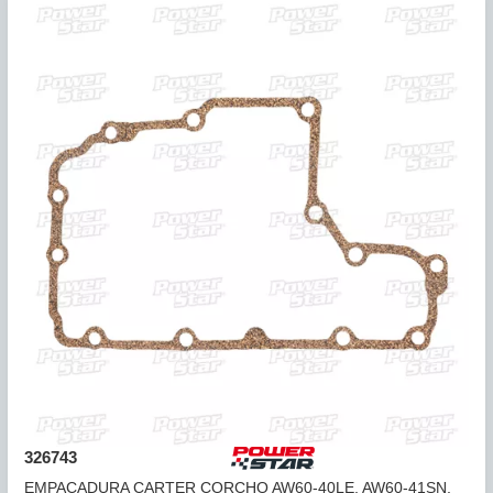
326742
EMPACADURA CARTER CORCHO TF-81SC (12 HUECOS)
06+ ...
COMPARAR