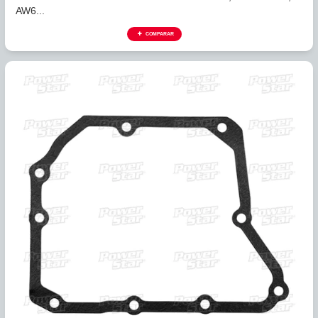
326743
EMPACADURA CARTER CORCHO AW60-40LE, AW60-41SN
AW6...
COMPARAR