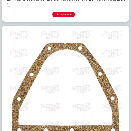
385740
EMPACADURA CARTER CORCHO A404, A413, A670, A470
(1...
COMPARAR