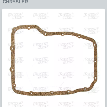
344740
EMPACADURA CARTER CORCHO LCT1000, LCT2000,
LCT2400...
COMPARAR