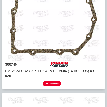
385742
EMPACADURA CARTER A404, A413 TAPA DIFERENCIAL (1
...
COMPARAR