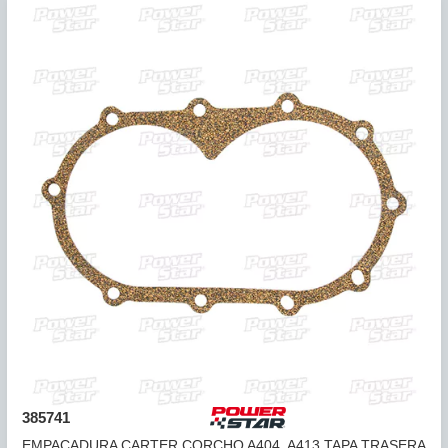
EMPACADURA CARTER CORCHO JF011E (RE0F10A) CVT
(20 ...
COMPARAR