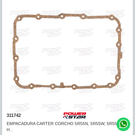
390740
EMPACADURA CARTER CORCHO TF-8, 727, A518 (14
HUEC...
COMPARAR