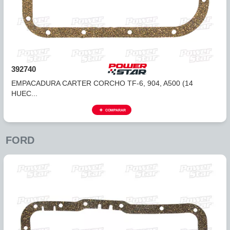
388751
EMPACADURA CARTER 42RLE (13 HUECOS) 03+ FARPA
61...