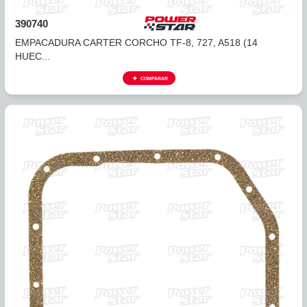
388746F
EMPACADURA CARTER 62TE (12 HUECOS) FARPAK® 07
COMPARAR