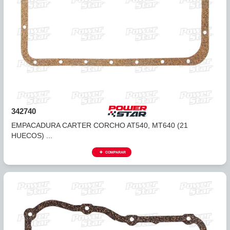
EMPACADURA CARTER AW55-50SN, AW55-51SN (9
HUECOS) ...
COMPARAR
ALLISON