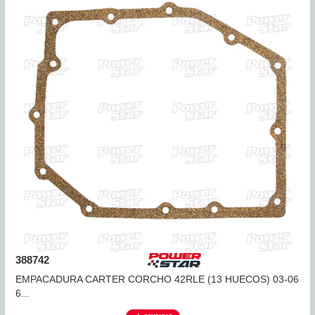
385752
EMPACADURA CARTER A404, A413 (14 HUECOS) 78+
FARPA...
COMPARAR