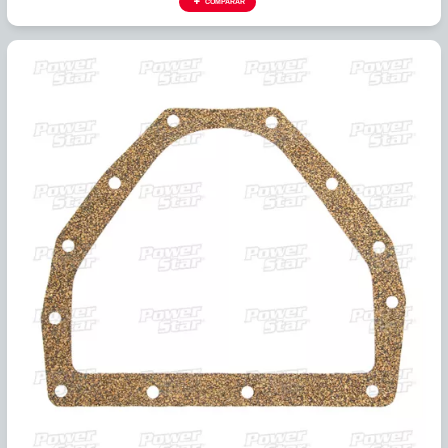
388740
EMPACADURA CARTER CORCHO A604 (14 HUECOS) 89+
925...
COMPARAR