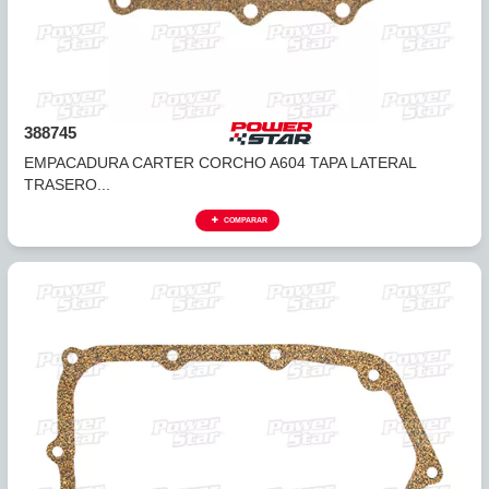
388742
EMPACADURA CARTER CORCHO 42RLE (13 HUECOS) 03
6...
COMPARAR