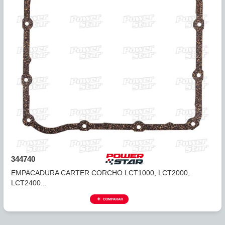
342740
EMPACADURA CARTER CORCHO AT540, MT640 (21
HUECOS) ...
COMPARAR