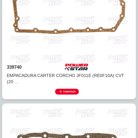
318752
EMPACADURA CARTER 45RFE, 5-45RFE (15 HUECOS) 9
F...
COMPARAR