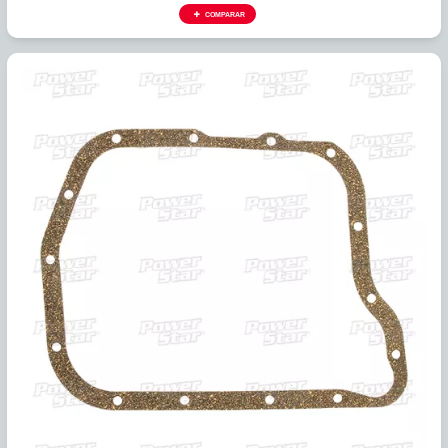
388746
EMPACADURA CARTER CORCHO 62TE (12 HUECOS) 07+
COMPARAR