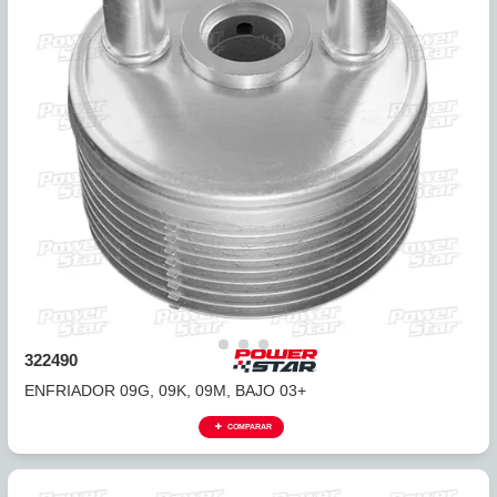
405
ENFRIADOR UNIVERSAL 8 TUBOS ALTURA 10",LARGO 15
7/...
COMPARAR