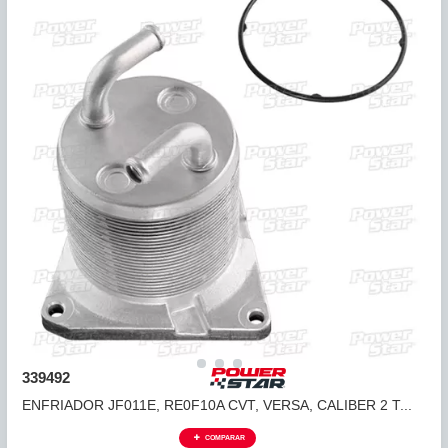
339491
ENFRIADOR JF011E, RE0F10A CVT 4 TOMAS 07+
COMPARAR