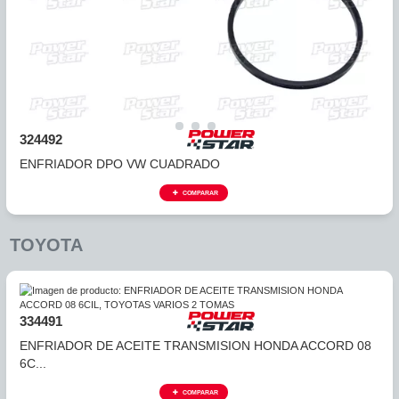
339496
ENFRIADOR JF011E (RE0F10A) (ALTIMA, SENTRA, X-TRAI
COMPARAR
RENAULT