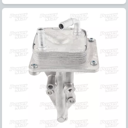
339492
ENFRIADOR JF011E, RE0F10A CVT, VERSA, CALIBER 2 T.
COMPARAR