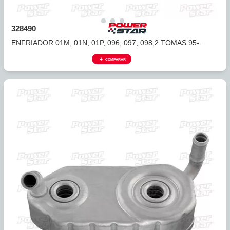
322490
ENFRIADOR 09G, 09K, 09M, BAJO 03+
COMPARAR